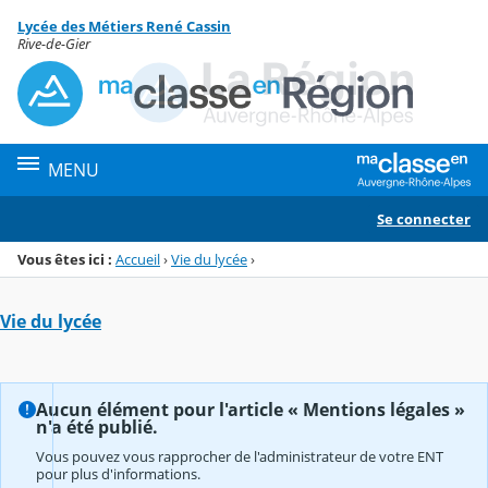
Panneau de gestion des cookies
Lycée des Métiers René Cassin
Menu de la rubrique
Contenu
Rive-de-Gier
MENU
Se connecter
Vous êtes ici :
Accueil
›
Vie du lycée
›
Vie du lycée
Aucun élément pour l'article « Mentions légales »
n'a été publié.
Vous pouvez vous rapprocher de l'administrateur de votre ENT
pour plus d'informations.