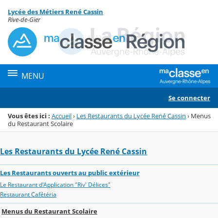
Panneau de gestion des cookies
Lycée des Métiers René Cassin
Menu de la rubrique
Contenu
Rive-de-Gier
MENU
Se connecter
Vous êtes ici :
Accueil
›
Les Restaurants du Lycée René Cassin
›
Menus
du Restaurant Scolaire
Les Restaurants du Lycée René Cassin
Les Restaurants ouverts au public extérieur
Le Restaurant d'Application "Riv' Délices"
Restaurant Cafétéria
Menus du Restaurant Scolaire