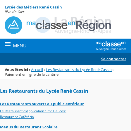
Panneau de gestion des cookies
Lycée des Métiers René Cassin
Menu de la rubrique
Contenu
Rive-de-Gier
MENU
Se connecter
Vous êtes ici :
Accueil
›
Les Restaurants du Lycée René Cassin
›
Paiement en ligne de la cantine
Les Restaurants du Lycée René Cassin
Les Restaurants ouverts au public extérieur
Le Restaurant d'Application "Riv' Délices"
Restaurant Cafétéria
Menus du Restaurant Scolaire