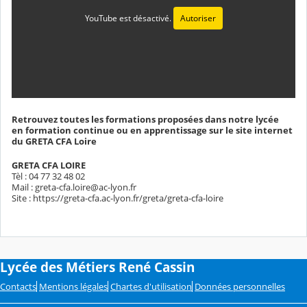
YouTube est désactivé.
Autoriser
Retrouvez toutes les formations proposées dans notre lycée
en formation continue ou en apprentissage sur le site internet
du GRETA CFA Loire
GRETA CFA LOIRE
Tèl : 04 77 32 48 02
Mail : greta-cfa.loire@ac-lyon.fr
Site : https://greta-cfa.ac-lyon.fr/greta/greta-cfa-loire
Lycée des Métiers René Cassin
Contacts
Mentions légales
Chartes d'utilisation
Données personnelles