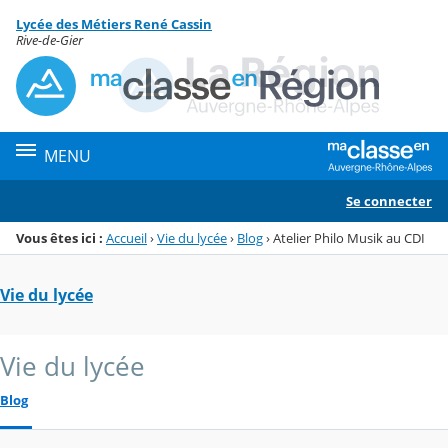
Panneau de gestion des cookies
Lycée des Métiers René Cassin
Menu de la rubrique
Contenu
Rive-de-Gier
MENU
Se connecter
Vous êtes ici :
Accueil
›
Vie du lycée
›
Blog
›
Atelier Philo Musik au CDI
Vie du lycée
Vie du lycée
Blog