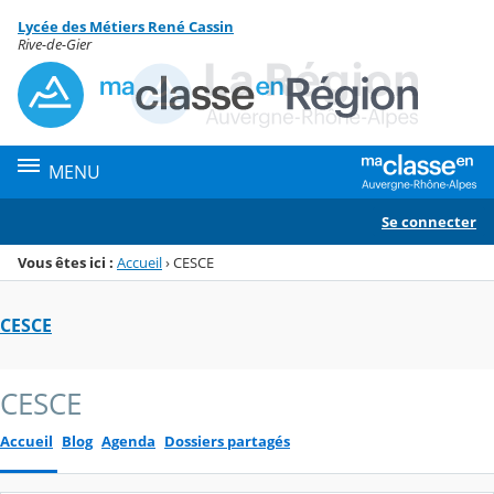
Panneau de gestion des cookies
Lycée des Métiers René Cassin
Menu de la rubrique
Contenu
Rive-de-Gier
MENU
Se connecter
Vous êtes ici :
Accueil
›
CESCE
CESCE
CESCE
Accueil
Blog
Agenda
Dossiers partagés