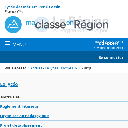
Panneau de gestion des cookies
Lycée des Métiers René Cassin
Menu de la rubrique
Contenu
Rive-de-Gier
MENU
Se connecter
Vous êtes ici :
Accueil
›
Le lycée
›
Notre E.N.T.
›
Blog
Le lycée
Notre E.N.T.
Règlement Intérieur
Organisation pédagogique
Projet d'établissement